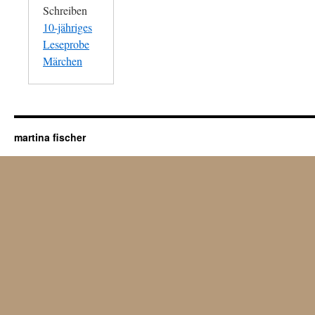
Schreiben
10-jähriges
Leseprobe
Märchen
martina fischer